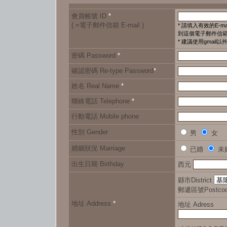
會員帳號 ID
*
( =電子郵件信箱 E-mail )
* 請填入有效的E-m
到這個電子郵件信
* 建議使用gmail
密碼 Password
*
確認密碼 Re-type Password
*
姓名 Real Name
*
聯絡電話
Telephone
*
行動電話 Mobile phone
性別
Gender
男
女
婚姻狀況
Marriage
已婚
未
出生日期
Birthday
西元
縣市District
郵遞區號Postco
地址
Address
*
地址 Adress