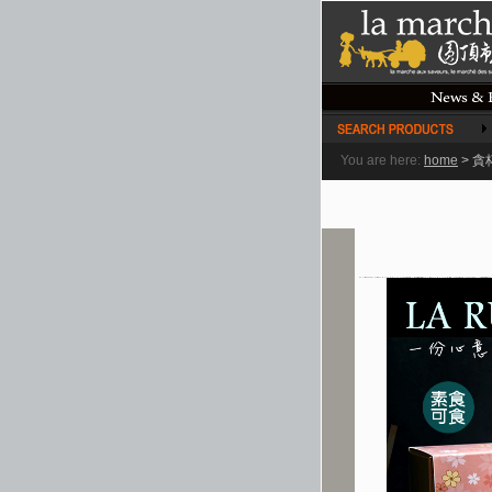
You are here:
home
>
貪杯