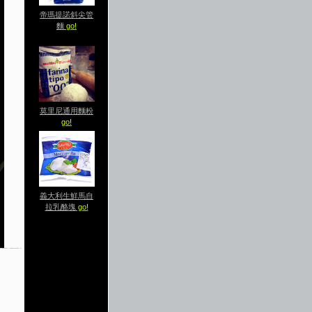
帝瑪提諾斜尖管
麵
go!
莫里尼通用麵粉
go!
義大利生鮮馬自
拉乳酪塊
go!