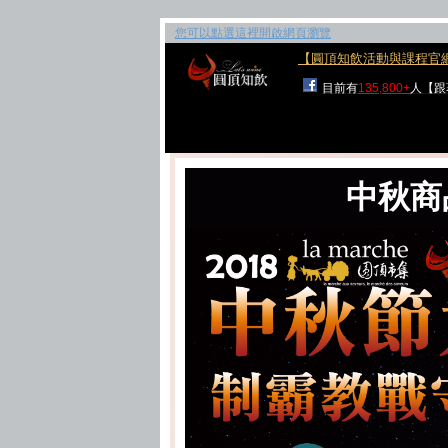
您可以點選這裡開啟網頁瀏覽
【圓頂知飲活動與課程官
目前有
135,800+
人【跟
中秋商