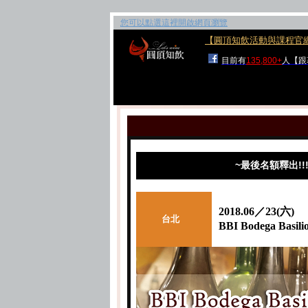
您可以點選這裡開啟網頁瀏覽
【圓頂知飲活動與課程官
目前有
135,800+
人【跟
~
最後名額釋出!!
2018.06／23(六)
台北
BBI Bodega Ba