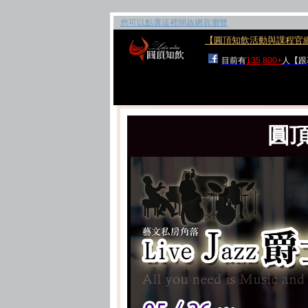
您可以點選這裡開啟網頁瀏覽
【圓頂知飲活動與課程官
目前有
135,800+
人【跟
圓頂