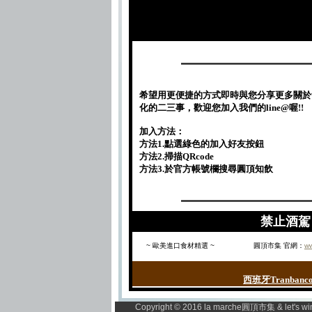
希望用更便捷的方式即時與您分享更多關於
化的二三事，歡迎您加入我們的line@喔!!
加入方法：
方法1.點選綠色的加入好友按鈕
方法2.掃描QRcode
方法3.於官方帳號欄搜尋圓頂知飲
禁止酒駕 
~ 歐美進口食材精選 ~
圓頂市集 官網：
ww
西班牙Tranban
Copyright © 2016 la marche圓頂市集 & let's wi