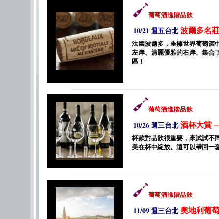
葡萄酒進階品飲
波爾多名莊
10/21 週五台北
法國波爾多，坐擁世界葡萄酒
左岸、清麗優雅的右岸。集合
區！
葡萄酒進階品飲
酒杯大賞 —R
10/26 週三台北
杯款對品飲很重要，來試試不
美在杯中綻放。還可以帶回一套市價N
葡萄酒進階品飲
奧地利葡萄
11/09 週三台北