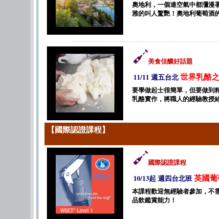
奧地利，一個連空氣中都瀰漫
雅的叫人驚艷！奧地利葡萄酒
美食佳釀好話題
世界乳酪之
11/11 週五台北
要學做起士很簡單，但要做到精
乳酪實作，將職人的經驗教授
【國際認證課程】
國際認證課程
英國葡
10/13起 週四台北班
本課程歡迎無經驗者參加，不
品飲鑑賞能力！