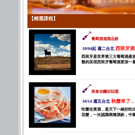
【精選課程】
葡萄酒進階品飲
西班牙酒
10/04起 週二台北
西班牙是世界第三大葡萄酒產酒
整的呈現西班牙葡萄酒更深一
美食佳釀好話題
秋蟹來了，
10/14 週五台北
吃蟹佐黃酒，是天下一絕的吃法
花蟹，一次認識兩種酒款，中國