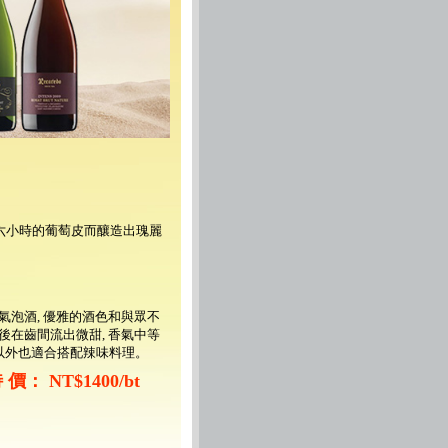
泡六小時的葡萄皮而釀造出瑰麗
紅氣泡酒, 優雅的酒色和與眾不
口後在齒間流出微甜, 香氣中等
以外也適合搭配辣味料理。
 價： NT$1400/bt