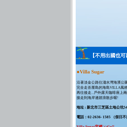
【不用出國也可
●Villa Sugar
沿著淡金公路往淺水灣海濱公園方
完全走峇厘島的海島VILLA風
再往後走...戶外露天咖啡座
接走到海岸邊踏浪散步喔!
地址 : 新北市三芝區土地公坑54
電話：02-2636- 1585 （
Villa Sugar官網 >>Go!!