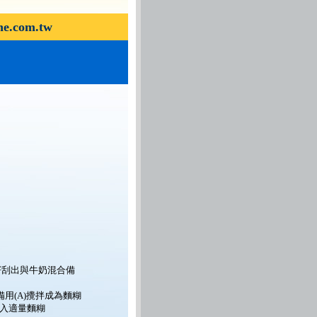
.com.tw
籽刮出與牛奶混合備
入備用(A)攪拌成為麵糊
入適量麵糊