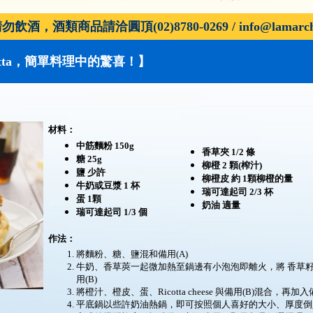
酒，酒類商品請洽圓頂(02)8780-0269 / info@lamarche
otta，簡單料理中的驚喜！】
材料：
中筋麵粉 150g
香草夾 1/2 條
糖 25g
柳橙 2 顆(榨汁)
鹽 少許
柳橙皮 約 1顆柳橙的量
牛奶或豆漿 1 杯
瑞可達起司 2/3 杯
蛋 1顆
奶油 適量
瑞可達起司 1/3 個
作法：
將麵粉、糖、鹽混和備用(A)
牛奶、香草莢一起微加熱至鍋邊有小泡泡即離火，將 香草
用(B)
將橙汁、橙皮、蛋、Ricotta cheese 與備用(B)混合，再加
平底鍋以些許奶油熱鍋，即可按照個人喜好的大小、厚度倒