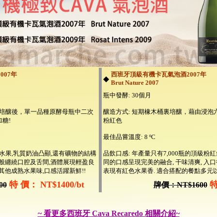
007年
西班牙頂級有機卡瓦氣泡酒2007年
◆
Brut Nature 2007
瓶中發酵: 30個月
裏培釀後，單一品種原酵母瓶中二次
釀造方式: 短期橡木桶裏培釀，藉由浸
糖!
粉紅色
最佳品嘗溫度: 8 ºC
水果,乳質奶油凸顯,還有礦物的結構
品飲口感: 年產量只有7,000瓶的頂級粉
質般纏繞口腔及舌間,酒體展現輕盈良
同的口感呈現完美的融合, 干味清爽, 入
其他成熟水果味,口感活躍新鮮!!
表現有紅色水果香. 適合搭配的餐點多元
特 價： NT$1400/bt
特
00
牌價：NT$1600
~ 看更多西班牙 Cava Recaredo 相關介紹~