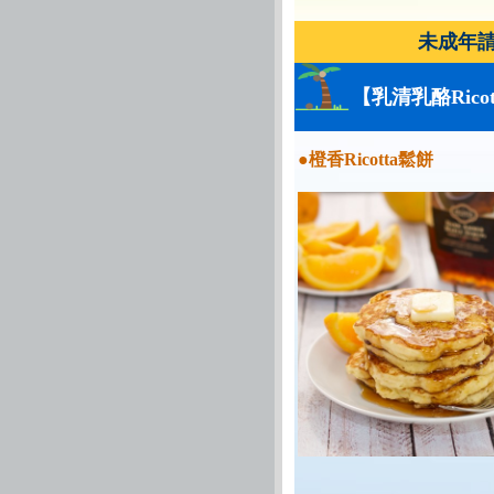
未成年請勿飲
【乳清乳酪Ric
●橙香Ricotta鬆餅