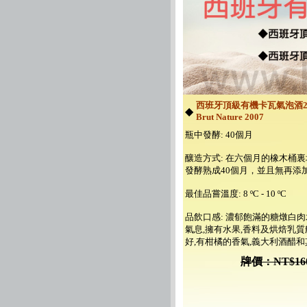
西班牙頂級有機卡瓦氣泡酒2
◆
Brut Nature 2007
瓶中發酵: 40個月
釀造方式: 在六個月的橡木桶
發酵熟成40個月，並且無再添加
最佳品嘗溫度: 8 ºC - 10 ºC
品飲口感: 濃郁飽滿的糖燉白肉
氣息,擁有水果,香料及烘焙乳
好,有柑橘的香氣,義大利酒醋和
牌價：NT$16