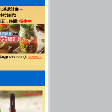
比基尼計畫 ─
沙拉罐吧!
15(五，晚間)
招生中!
早鳥價 NT$1580 /人
>>MORE