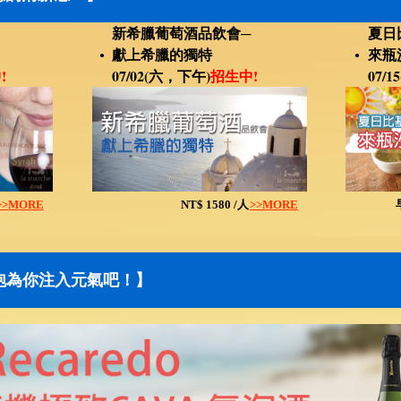
新希臘葡萄酒品飲會─
夏日
獻上希臘的獨特
來瓶
●
●
!
07/02(六，下午)
招生中!
07/
>>MORE
NT$ 1580 /人
>>MORE
氣泡為你注入元氣吧！】