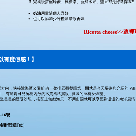
完成後搭配蜂蜜、楓糖漿、新鮮水果、堅果都是好選擇喔!!
奶油用量隨個人喜好
也可以添加少許橙酒增添香氣
Ricotta cheese>>這
以有度假感！】
向，快接近海濱公園前,有一整排景觀餐廳第一間就是今天要為您介紹的 Villa S
格， 有隨處可見沉穩內斂的木質風格擺設 , 籐製的座椅及燈籠 ,
上兩道長長的遮蔭沙龍 ，搭配上無敵海景，不用出國就可以享受到濃濃的南洋風情
-16號
假日不接受電話訂位）