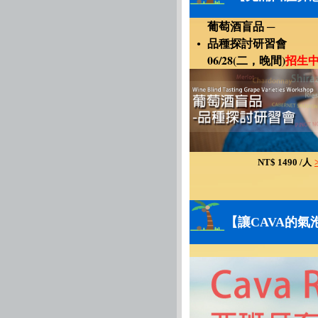
葡萄酒盲品
─
品種探討研習會
●
06/
28
(
二
，晚間)
招生中
NT$ 1490 /人
【讓CAVA的