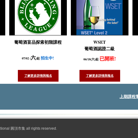
葡萄酒盲品探索初階課程
WSET
葡萄酒認證二級
招生中!
已開班!
六
0
7
/0
2
(
)起
06/18(六)起
了解更多詳情與報名
了解更多詳情與報名
上期課程電
ational 圓頂市集 all rights reserved.