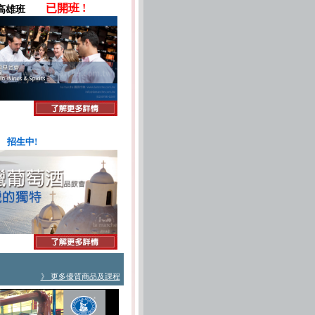
六)高雄班
已開班 !
招生中!
》 更多優質商品及課程