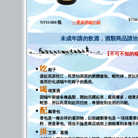
$750
NT$1480/瓶
>>更多詳細介紹
未成年請勿飲酒，酒類商品請洽圓頂(02)87
【不可不知的
吃
●
粽子
源起屈原投江，民眾怕屈原的屍體被魚、蝦吃掉，所以
進而衍化成端午吃粽子的風俗。
喝
●
雄黃酒
因端午節後各種蟲類，開始活躍起來，瘟疫漸多，雄黃
蛇形，所以民眾則起而彷效，希望收到去邪的功能。
配
●
戴香包
香包是一種吉祥的避邪物，以前縫製香包是 一項很重
料，便是香包。現在不論是商店或街上都能看到各種不
掛
●
艾草、菖蒲