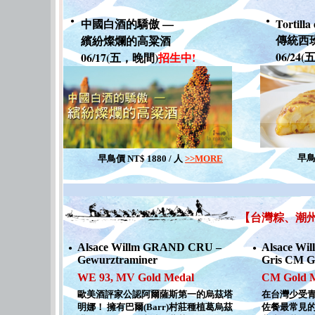
●
中國白酒的驕傲 —
●
Tortilla
傳統西
繽紛燦爛的高粱酒
06/24
06/17(五，晚間)
招生中!
早鳥價
早鳥價 NT$ 1880 / 人
>>MORE
【台灣粽、潮
Alsace Willm GRAND CRU –
Alsace Wi
●
●
Gewurztraminer
Gris CM G
WE 93, MV Gold Medal
CM Gold 
歐美酒評家公認阿爾薩斯第一的烏茲塔
在台灣少受
明娜！ 擁有巴爾(Barr)村莊種植葛烏茲
佐餐最常見的