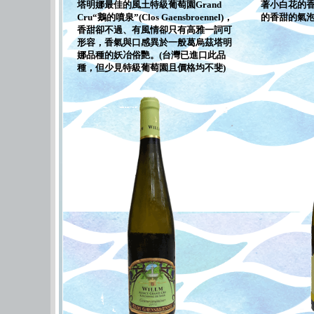
塔明娜最佳的風土特級葡萄園Grand
著小白花的
Cru“鵝的噴泉”(Clos Gaensbroennel)，
的香甜的氣
香甜卻不過、有風情卻只有高雅一詞可
形容，香氣與口感異於一般葛烏茲塔明
娜品種的妖冶俗艷。(台灣已進口此品
種，但少見特級葡萄園且價格均不斐)