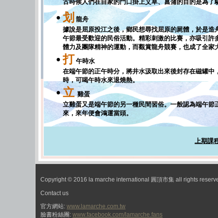
古時候人們在自家的門口掛上艾草、菖蒲的目的是為了
划
●
龍舟
據說是屈原投江之後，鄉民想尋找屈原的屍體，於是造
午節最受歡迎的民俗活動。精彩刺激的比賽，亦吸引許
體力及團隊精神的運動，而觀賞龍舟競賽，也成了全家
打
●
午時水
在端午節的正午時分，將井水汲取出來後封存在磁罐中
時，可喝午時水來退燒熱。
立
●
雞蛋
立雞蛋又是端午節的另一種民間習俗。一般認為端午節
來，來年便會鴻運當頭。
上期課程
Copyright © 2016 la marche international 圓頂市集 all rights reserv
Contact us
官方網站:
www.lamarche.com.tw
臉書粉絲團:
www.facebook.com/lamarche.fans