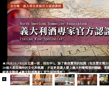
★2026.11／02(台北週一班，招生中!)。除了教你實用的知識（包含歷史
20個大產區獨特的文化和氛圍，才這更是讓人愛上義大利葡萄酒的關鍵。喜
錯過這難得《義大利酒專家》官方認證課程！ ...more>>